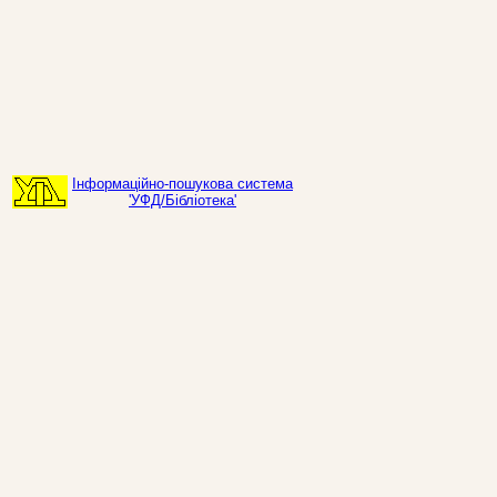
Інформаційно-пошукова система
'УФД/Бібліотека'